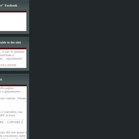
ce" Facebook
uide to the site)
, il sito Vi propone
ontinuate a
ete... regolarmente.
VOLUZIONE.
s)
ella pagina...
o è generalmente ...
ono statiche. Variano
o è scaricabile, ma
ARE la fonte.
...........................
RE – COPIARE È
cato alle mie poesie e
 da considerarsi opere