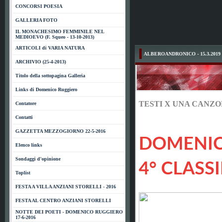
CONCORSI POESIA
GALLERIA FOTO
IL MONACHESIMO FEMMINILE NEL
MEDIOEVO (F. Squeo - 13-10-2013)
ARTICOLI di VARIA NATURA
ALBEROANDRONICO - 15.3.2019
ARCHIVIO (25-4-2013)
Titolo della sottopagina Galleria
Links di Domenico Ruggiero
TESTI X UNA CANZON
Contatore
Contatti
GAZZETTA MEZZOGIORNO 22-5-2016
DOMENIC
Elenco links
Sondaggi d'opinione
4° CLASS
Toplist
FESTA A VILLA ANZIANI STORELLI - 2016
FESTA AL CENTRO ANZIANI STORELLI
NOTTE DEI POETI - DOMENICO RUGGIERO
17-6-2016