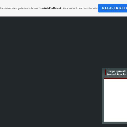
REGISTRATI 
b è stato creato gratuitamente con
SitoWebFaiDate.it
. Vuoi anche tu un tuo sito web?
Tempo sprecato 
(wasted time for