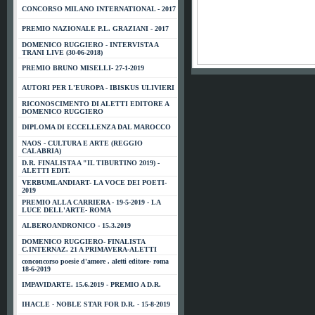
CONCORSO MILANO INTERNATIONAL - 2017
PREMIO NAZIONALE P.L. GRAZIANI - 2017
DOMENICO RUGGIERO - INTERVISTA A
TRANI LIVE (30-06-2018)
PREMIO BRUNO MISELLI- 27-1-2019
AUTORI PER L'EUROPA - IBISKUS ULIVIERI
RICONOSCIMENTO DI ALETTI EDITORE A
DOMENICO RUGGIERO
DIPLOMA DI ECCELLENZA DAL MAROCCO
NAOS - CULTURA E ARTE (REGGIO
CALABRIA)
D.R. FINALISTA A "IL TIBURTINO 2019) -
ALETTI EDIT.
VERBUMLANDIART- LA VOCE DEI POETI-
2019
PREMIO ALLA CARRIERA - 19-5-2019 - LA
LUCE DELL'ARTE- ROMA
ALBEROANDRONICO - 15.3.2019
DOMENICO RUGGIERO- FINALISTA
C.INTERNAZ. 21 A PRIMAVERA-ALETTI
conconcorso poesie d'amore . aletti editore- roma
18-6-2019
IMPAVIDARTE. 15.6.2019 - PREMIO A D.R.
IHACLE - NOBLE STAR FOR D.R. - 15-8-2019