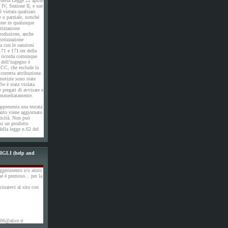
 della Legge 22 aprile
IV, Sezione II, e sue
 vietata qualsiasi
e o parziale, nonché
ione in qualunque
rizzazione
produzione, anche
utorizzazione
a con le sanzioni
171 e 171-ter della
i ricorda comunque
 dell’ingegno è
 CC, che esclude la
corretta attribuzione.
otizie sono state
Se è stata violata
e pregati di avvisare e
 immediatamente.
ppresenta una testata
anto viene aggiornato
dicità. Non può
si un prodotto
della legge n.62 del
GLI (help and
ggerimento e/o aiuto
hé è prezioso... per la
cinatevi al sito con
06@alice.it