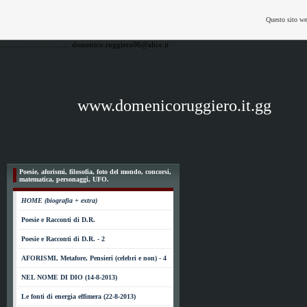
Questo sito we
..................................
domenico.ruggiero06@alice.it
www.domenicoruggiero.it.gg
Poesie, aforismi, filosofia, foto del mondo, concorsi,
matematica, personaggi, UFO.
HOME (biografia + extra)
Poesie e Racconti di D.R.
Poesie e Racconti di D.R. - 2
AFORISMI, Metafore, Pensieri (celebri e non) - 4
NEL NOME DI DIO (14-8-2013)
Le fonti di energia effimera (22-8-2013)