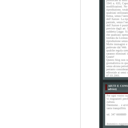
pubblicate ai sensi
1941 n. 633, Capo 
modificazioni. Ne è
riproduzione, total
qualsiasi utilizzaz
forma, senza l’auto
dell’Autore. La ri
parziale, senza l’a
dell’Autore è punit
previste dagli art. 
suddetta Legge. S
che qualsiasi opera
tutelata da Licenza
riproduzione senza 
Molte immagini e n
prelevate dal Web. 
qualche regola siet
saranno eliminati
Grazie!
Questo blog non ra
giornalistica in qu
senza alcuna perio
pertanto considerar
editoriale ai sensi 
07.03.2001.
AIUTI E CONSI
advice)
Per ogni vostro su
vi ringrazierò perc
cultura.
Datemene... e avvi
tanta tranquillità.
tel. 347 6608889
domenico.ruggiero