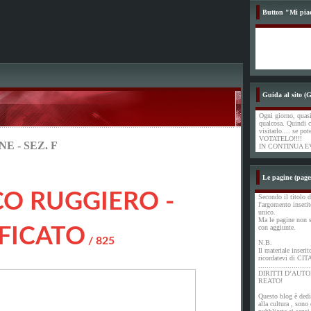
Button "Mi pia
Guida al sito (G
Ogni giorno, quasi
qualcosa. Quindi c
visitarlo.... se pot
VOTATELO!!!!
E - SEZ. F
IN CONTINUA E
Le pagine (page
O RUGGIERO -
Secondo il titolo d
l'argomento inserit
unico.
Ma le pagine non s
con aggiunte.
IFICATO
/ 825
N.B.
Il materiale inserit
ricordatevi di CIT
.........................
DIRITTI D’AUTO
REATO!
Questo blog è dedi
alla cultura , sono