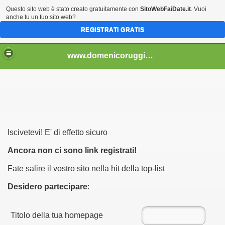
Questo sito web è stato creato gratuitamente con
SitoWebFaiDate.it
. Vuoi
anche tu un tuo sito web?
REGISTRATI GRATIS
..................................
www.domenicoruggiero.it.gg
Iscivetevi! E' di effetto sicuro
bri e non) - 4
Ancora non ci sono link registrati!
Fate salire il vostro sito nella hit della top-list
2013)
Desidero partecipare
:
Titolo della tua homepage