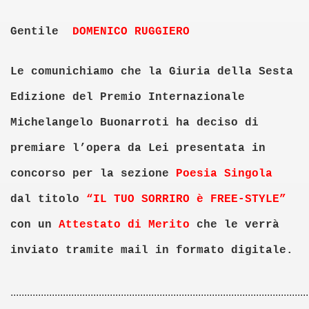
Gentile
DOMENICO RUGGIERO
I - 2016
RELLI
Le comunichiamo che la Giuria della Sesta
Edizione del Premio Internazionale
UGGIERO 17-6-2016
Michelangelo Buonarroti ha deciso di
premiare l’opera da Lei presentata in
concorso per la sezione
Poesia Singola
RTE - ROMA
dal titolo
“IL TUO SORRIRO è FREE-STYLE”
CITTA' DELL'OLIO
con un
Attestato di Merito
che le verrà
LLE FRAGOLE 2017
inviato tramite mail in formato digitale.
7
............................................................................................................