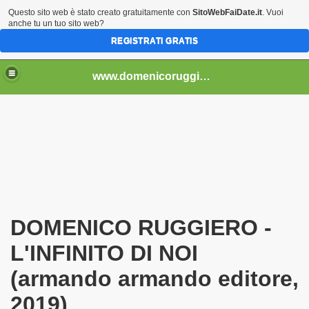
Questo sito web è stato creato gratuitamente con
SitoWebFaiDate.it
. Vuoi
anche tu un tuo sito web?
REGISTRATI GRATIS
..................................
www.domenicoruggiero.it.gg
bri e non) - 4
DOMENICO RUGGIERO -
L'INFINITO DI NOI
2013)
(armando armando editore,
2019)