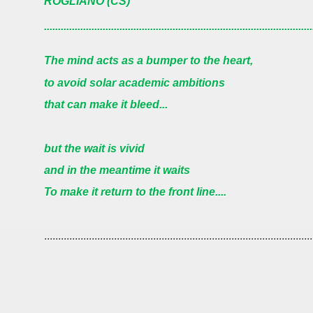
ROGLIANO (CS)
A C.INTERNAZ. 21 A PRIMAVERA-ALETTI
................................................................................................
ti editore- roma 18-6-2019
The mind acts as a bumper to the heart,
 A D.R.
to avoid solar academic ambitions
that can make it bleed...
 15-8-2019
but the wait is vivid
and in the meantime it waits
To make it return to the front line....
iero dell'Anima, bandito con Ediz.Rosone.
................................................................................................