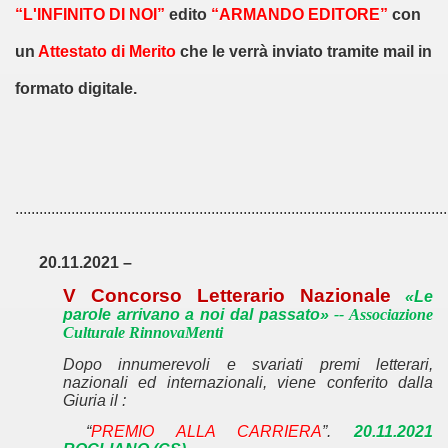
I - 2017
“L'INFINITO DI NOI”
edito
“ARMANDO EDITORE”
con
un
Attestato di Merito
che le verrà inviato tramite mail in
A A TRANI LIVE (30-06-2018)
formato digitale.
019
S ULIVIERI
DITORE A DOMENICO RUGGIERO
............................................................................................................
 MAROCCO
20.11.2021 –
IO CALABRIA)
V Concorso Letterario Nazionale
«Le
019) - ALETTI EDIT.
parole arrivano a noi dal passato»
-- Associazione
Culturale RinnovaMenti
 POETI- 2019
Dopo innumerevoli e svariati premi letterari,
nazionali ed internazionali, viene conferito
dalla
2019 - LA LUCE DELL'ARTE- ROMA
Giuria
il
:
“
PREMIO ALLA CARRIERA
”.
20.11.2021