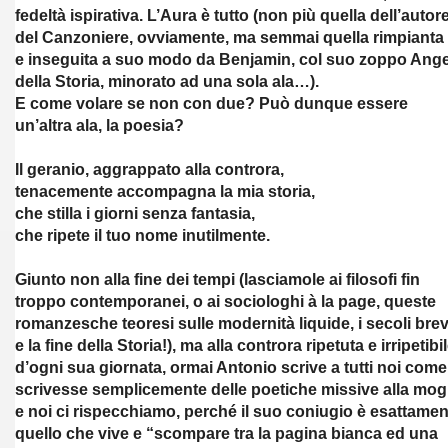
fedeltà ispirativa. L’Aura è tutto (non più quella dell’autor
del Canzoniere, ovviamente, ma semmai quella rimpianta
e inseguita a suo modo da Benjamin, col suo zoppo Ang
della Storia, minorato ad una sola ala…).
E come volare se non con due? Può dunque essere
un’altra ala, la poesia?
Il geranio, aggrappato alla controra,
tenacemente accompagna la mia storia,
che stilla i giorni senza fantasia,
che ripete il tuo nome inutilmente.
Giunto non alla fine dei tempi (lasciamole ai filosofi fin
troppo contemporanei, o ai sociologhi à la page, queste
romanzesche teoresi sulle modernità liquide, i secoli brev
e la fine della Storia!), ma alla controra ripetuta e irripetibi
d’ogni sua giornata, ormai Antonio scrive a tutti noi come
scrivesse semplicemente delle poetiche missive alla mogl
e noi ci rispecchiamo, perché il suo coniugio è esattamen
quello che vive e “scompare tra la pagina bianca ed una