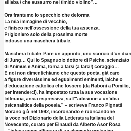
sillaba / che sussurro nel timido violino”…
Ora frantumo lo specchio che deforma
La mia immagine di vecchio,
e finisco nell’ossessione della tua assenza.
Prigioniero solo della prossima morte
indosso una maschera tribale.
Maschera tribale. Pare un appunto, uno scorcio d’un diar
di Jung… Qui lo Spagnuolo dottore di Psiche, scienziato
di Animus e Anima, torna a farsi (a farci!) coraggio…
E noi non dimentichiamo che questo poeta, già caro
a figure diversissime ed egualmenti eminenti, laiche o
d’educazione cattolica che fossero (da Raboni a Pomilio,
per intenderci), ha impostato tutta la sua vocazione
letteraria, ansia espressiva, sull’“adesione a un’idea
psicanalitica della poesia,” – scriveva Franco Pignatti
Morano già nel 1992, incoronando e rubricandone
la voce nel Dizionario della Letteratura Italiana del
Novecento, curato per Einaudi da Alberto Asor Rosa
– “intesa come affiorare di un elemento prelogico