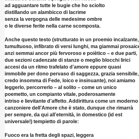
I - 2017
ad agguantare tutte le bugie che ho sciolto
distillando un alambicco di lacrime
A A TRANI LIVE (30-06-2018)
senza la vergogna delle medesime ombre
o le diverse ferite nella carne scomposta.
019
Anche questo testo (strutturato in un proemio incalzante,
S ULIVIERI
tumultuoso, infibrato di versi lunghi, ma giammai prosaic
anzi semmai ancor più fervoroso e poiètico – e due parti,
DITORE A DOMENICO RUGGIERO
due sezioni cadenzate di stanze o meglio blocchi lirici
accesi da un ritmo trafelato d’amore eppure quasi
 MAROCCO
immobile per dono pervaso di saggezza, grazia sensibile,
credo insomma di Fede, loico e insinuante), noi amiamo
IO CALABRIA)
leggerlo, percorrerlo – al solito – come un unico
poemetto, un compianto vitale, poderosamente
019) - ALETTI EDIT.
intriso e lievitante d’affetto. Addirittura come un moderno
canzoniere dell’Amore che è stato, dunque che rimarrà
 POETI- 2019
per sempre, da qui all’eternità, in domestico (id est
universale!) tempietto di parole:
2019 - LA LUCE DELL'ARTE- ROMA
Fuoco era la fretta degli spazi, leggera