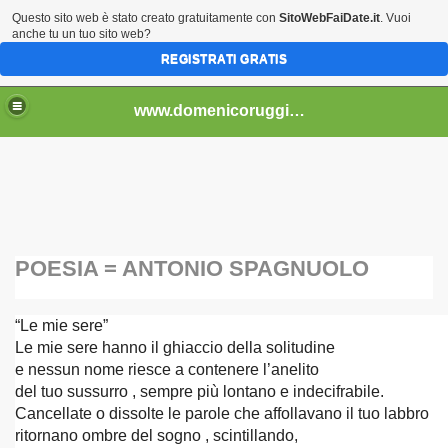
Questo sito web è stato creato gratuitamente con
SitoWebFaiDate.it
. Vuoi
anche tu un tuo sito web?
REGISTRATI GRATIS
..................................
www.domenicoruggiero.it.gg
POESIA = ANTONIO SPAGNUOLO
bri e non) - 4
“Le mie sere”
Le mie sere hanno il ghiaccio della solitudine
2013)
e nessun nome riesce a contenere l’anelito
del tuo sussurro , sempre più lontano e indecifrabile.
Cancellate o dissolte le parole che affollavano il tuo labbro
ritornano ombre del sogno , scintillando,