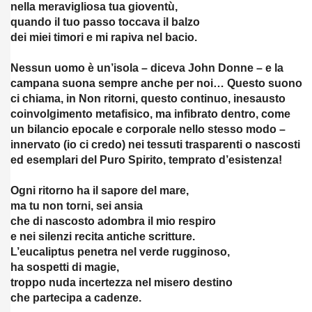
nella meravigliosa tua gioventù,
A C.INTERNAZ. 21 A PRIMAVERA-ALETTI
quando il tuo passo toccava il balzo
dei miei timori e mi rapiva nel bacio.
ti editore- roma 18-6-2019
Nessun uomo è un’isola – diceva John Donne – e la
 A D.R.
campana suona sempre anche per noi… Questo suono
ci chiama, in Non ritorni, questo continuo, inesausto
 15-8-2019
coinvolgimento metafisico, ma infibrato dentro, come
un bilancio epocale e corporale nello stesso modo –
innervato (io ci credo) nei tessuti trasparenti o nascosti
ed esemplari del Puro Spirito, temprato d’esistenza!
Ogni ritorno ha il sapore del mare,
iero dell'Anima, bandito con Ediz.Rosone.
ma tu non torni, sei ansia
che di nascosto adombra il mio respiro
e nei silenzi recita antiche scritture.
L’eucaliptus penetra nel verde rugginoso,
ha sospetti di magie,
troppo nuda incertezza nel misero destino
che partecipa a cadenze.