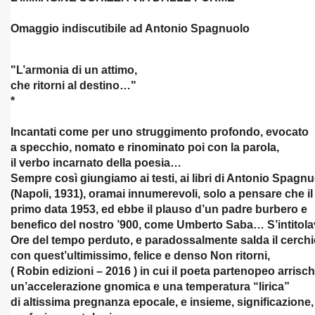
Omaggio indiscutibile ad Antonio Spagnuolo
I - 2016
"L’armonia di un attimo,
RELLI
che ritorni al destino…"
*
UGGIERO 17-6-2016
Incantati come per uno struggimento profondo, evocato
a specchio, nomato e rinominato poi con la parola,
il verbo incarnato della poesia…
Sempre così giungiamo ai testi, ai libri di Antonio Spagn
RTE - ROMA
(Napoli, 1931), oramai innumerevoli, solo a pensare che il
primo data 1953, ed ebbe il plauso d’un padre burbero e
CITTA' DELL'OLIO
benefico del nostro ’900, come Umberto Saba… S’intitol
Ore del tempo perduto, e paradossalmente salda il cerch
LLE FRAGOLE 2017
con quest’ultimissimo, felice e denso Non ritorni,
( Robin edizioni – 2016 ) in cui il poeta partenopeo arrisch
7
un’accelerazione gnomica e una temperatura “lirica”
di altissima pregnanza epocale, e insieme, significazione,