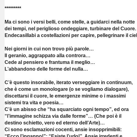
*********
Ma ci sono i versi belli, come stelle, a guidarci nella notte
dei tempi, nel periglioso ondeggiare, turbinare del Cuore.
Endecasillabi a costellazioni per capire, pellegrinare il ci
Nei giorni in cui non trovo più parole…
Il geranio, aggrappato alla controra…
Cede al pensiero e frantuma il meglio…
L’abbandono delle forme del nulla…
C’è questo insorabile, iterato verseggiare in continuum,
che è come un monologare (o se vogliamo dialogare),
discettarsi il cuore, le emergenze minime o i massimi
sistemi tra vita e poesia…
C’è un abisso che “ha squarciato ogni tempo”, ed ora
“l’immagine schizza via dalle forme”… (Che poi è il
destino schietto, vero ed eterno dell’Arte)…
Ci sono esclamazioni cocenti, ansie insopprimibili:
“Ecco l’inganno!”; “Esiste l’urlo!”. Ansie irredenti e