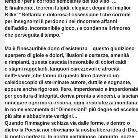
tempie / per il corrotto sembiante del tuo viso”…
E finalmente, teoremi fulgidi, elegiaci, degni del miglior
Rilke: “Beffarda e dolorosa l’ossessione / che corrode
per insegnarmi il perdono / nel rincorrere affanni
dell’addio, incontenibile gioco, / e condanna il rimorso
che perseguita il tempo.”
Ma è l’inesauribile dono d’esistenza – questo giudizioso
sperpero di gioie e dolori, illusioni e certezze, amenità
e rimpianti, questa cascata inesorabile di colori caldi
e stigmi raggelanti, languori carezzevoli e atrocità
dell’Essere, che fanno di questo libro davvero un
caleidoscopio di sterminate aurore, duttile e sognante,
eppure anche rigoroso, fiero, imperdonato e imperdonabi
per positura d’integrità, deriva pronta a vincersi, a lasciar
rinnegare ogni mora irrisoria, ogni irrisolutezza mondana
in nome veramente di “Dimensioni” più degne ed eccelse
più alte e abbacinate vertigini…
Quando l’immagine schizza via dalle forme, e dentro o
dietro la Poesia noi ritroviamo la nostra libera idea di Dio,
la nostra certezza, le nostre vertiginose, appunto, nozze