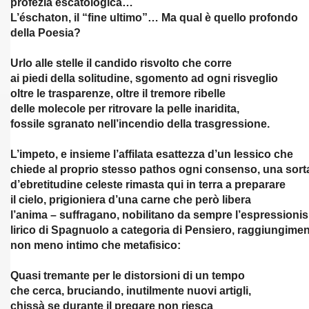
profezia escatologica…
L’éschaton, il “fine ultimo”… Ma qual è quello profondo
QUEO
della Poesia?
Urlo alle stelle il candido risvolto che corre
ai piedi della solitudine, sgomento ad ogni risveglio
O-28-01-2017
oltre le trasparenze, oltre il tremore ribelle
delle molecole per ritrovare la pelle inaridita,
-2-2017
fossile sgranato nell’incendio della trasgressione.
DOMENICO RUGGIERO
L’impeto, e insieme l’affilata esattezza d’un lessico che
chiede al proprio stesso pathos ogni consenso, una sort
varia" – IV edizione – 2017
d’ebretitudine celeste rimasta qui in terra a preparare
il cielo, prigioniera d’una carne che però libera
CATENA DELLA PACE- 2017
l’anima – suffragano, nobilitano da sempre l’espressioni
2017
lirico di Spagnuolo a categoria di Pensiero, raggiungime
non meno intimo che metafisico:
TTA' DEL GALATEO" - 2017
Quasi tremante per le distorsioni di un tempo
NAL - 2017
che cerca, bruciando, inutilmente nuovi artigli,
chissà se durante il pregare non riesca