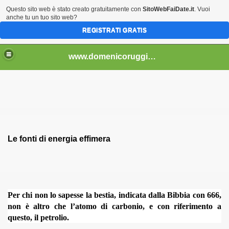
Questo sito web è stato creato gratuitamente con
SitoWebFaiDate.it
. Vuoi
anche tu un tuo sito web?
REGISTRATI GRATIS
..................................
www.domenicoruggiero.it.gg
Le fonti di energia effimera
bri e non) - 4
2013)
Per chi non lo sapesse la bestia, indicata dalla Bibbia con 666,
non è altro che l’atomo di carbonio, e con riferimento a
questo, il petrolio.