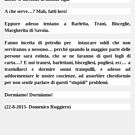
A che serve…? Mah, fatti loro!
I - 2016
Eppure adesso tentano a Barletta, Trani, Bisceglie,
Margherita di Savoia.
RELLI
Fanno incetta di petrolio per intascare soldi che non
UGGIERO 17-6-2016
serviranno a nessuno… perché quando la maggior parte delle
persone sarà estinta, che se ne faranno di quei fogli di
carta…? E noi tranesi, barlettani, biscegliesi, pugliesi, ecc… a
trastullarci e dormire sonni tranquilli, e adesso ad
addormentare le nostre coscienze, ad assorbire cloroformio
RTE - ROMA
per non sentir parlare di questi “stupidi” problemi.
Dormiamo! Dormiamo!
CITTA' DELL'OLIO
(22-8-2013- Domenico Ruggiero)
LLE FRAGOLE 2017
7