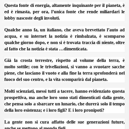
Questa fonte di energia, altamente inquinante per il pianeta, è
ed è rimasta, per ora, l’unica fonte che rende miliardari le
MEDIOEVO (F. Squeo - 13-10-2013)
lobby nascoste degli involuti.
Qualche anno fa, un italiano, che aveva brevettato l’auto ad
acqua, e su internet la notizia è rimbalzata, è scomparso
qualche giorno dopo, e non si è trovata traccia di niente, oltre
al fatto che la notizia è stata …dimenticata.
Già la crosta terrestre, rispetto al volume della terra, è
molto
sottile; con le trivellazioni, si vanno a svuotare sacche
piene, che lasciano il vuoto e alla fine la terra sprofonderà nel
fuoco del suo centro, e la vita scomparirà dal pianeta.
Molti scienziati, messi tutti a tacere, hanno evidenziato questa
prospettiva, ma anche loro sono stati dimenticati dalla gente,
2016
che pensa solo a sbarcare un lunario, che durerà solo il tempo
della loro esistenza; e i loro figli? E i loro pronipoti?
La gente non si cura affatto delle sue generazioni future,
anche se mettono al mondo figli.