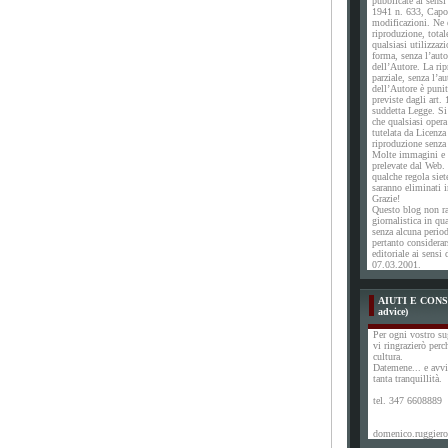
pubblicate ai sensi
1941 n. 633, Capo 
modificazioni. Ne è
riproduzione, total
qualsiasi utilizzaz
forma, senza l’auto
dell’Autore. La ri
parziale, senza l’a
dell’Autore è punit
previste dagli art. 
suddetta Legge. S
che qualsiasi opera
tutelata da Licenza
riproduzione senza 
Molte immagini e n
prelevate dal Web. 
qualche regola siet
saranno eliminati
Grazie!
Questo blog non ra
giornalistica in qu
senza alcuna perio
pertanto considerar
editoriale ai sensi 
07.03.2001.
AIUTI E CONSI
advice)
Per ogni vostro su
vi ringrazierò perc
cultura.
Datemene... e avvi
tanta tranquillità.
tel. 347 6608889
domenico.ruggiero