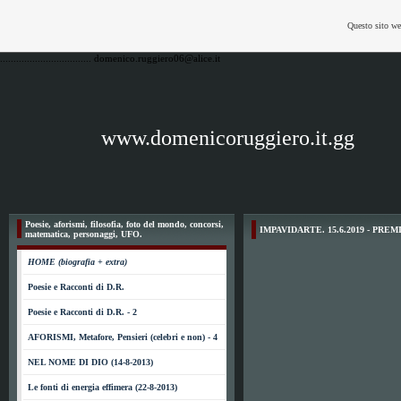
Questo sito we
..................................
domenico.ruggiero06@alice.it
www.domenicoruggiero.it.gg
Poesie, aforismi, filosofia, foto del mondo, concorsi,
IMPAVIDARTE. 15.6.2019 - PREMI
matematica, personaggi, UFO.
HOME (biografia + extra)
Poesie e Racconti di D.R.
Poesie e Racconti di D.R. - 2
AFORISMI, Metafore, Pensieri (celebri e non) - 4
NEL NOME DI DIO (14-8-2013)
Le fonti di energia effimera (22-8-2013)