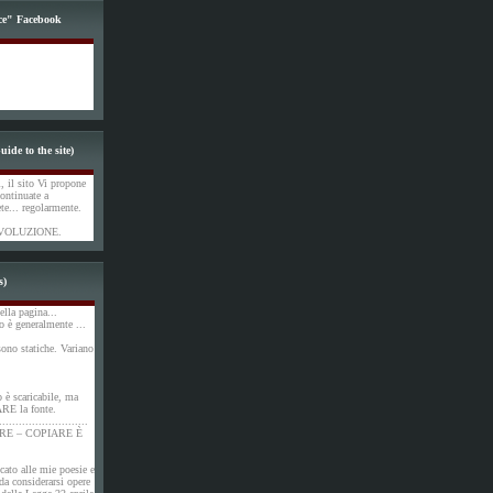
ce" Facebook
uide to the site)
, il sito Vi propone
ontinuate a
ete... regolarmente.
VOLUZIONE.
s)
ella pagina...
o è generalmente ...
ono statiche. Variano
o è scaricabile, ma
ARE la fonte.
...........................
RE – COPIARE È
cato alle mie poesie e
 da considerarsi opere