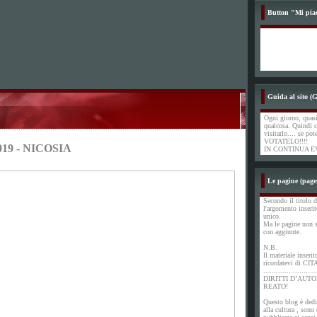
Button "Mi pia
Guida al sito (G
Ogni giorno, quasi
qualcosa. Quindi c
visitarlo.... se pot
VOTATELO!!!!
019 - NICOSIA
IN CONTINUA E
Le pagine (page
Secondo il titolo d
l'argomento inserit
unico.
Ma le pagine non s
con aggiunte.
N.B.
Il materiale inserit
ricordatevi di CIT
.........................
DIRITTI D’AUTO
REATO!
Questo blog è dedi
alla cultura , sono