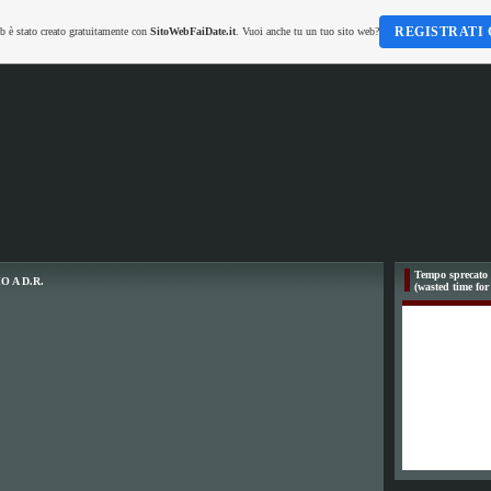
REGISTRATI 
b è stato creato gratuitamente con
SitoWebFaiDate.it
. Vuoi anche tu un tuo sito web?
Tempo sprecato 
O A D.R.
(wasted time for