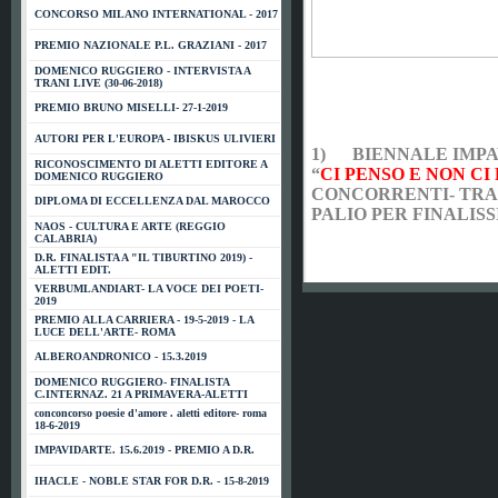
CONCORSO MILANO INTERNATIONAL - 2017
PREMIO NAZIONALE P.L. GRAZIANI - 2017
DOMENICO RUGGIERO - INTERVISTA A
TRANI LIVE (30-06-2018)
PREMIO BRUNO MISELLI- 27-1-2019
AUTORI PER L'EUROPA - IBISKUS ULIVIERI
1)
BIENNALE IMPAV
RICONOSCIMENTO DI ALETTI EDITORE A
“
CI PENSO E NON CI
DOMENICO RUGGIERO
CONCORRENTI- TRA 
DIPLOMA DI ECCELLENZA DAL MAROCCO
PALIO PER FINALISSI
NAOS - CULTURA E ARTE (REGGIO
CALABRIA)
D.R. FINALISTA A "IL TIBURTINO 2019) -
ALETTI EDIT.
VERBUMLANDIART- LA VOCE DEI POETI-
2019
PREMIO ALLA CARRIERA - 19-5-2019 - LA
LUCE DELL'ARTE- ROMA
ALBEROANDRONICO - 15.3.2019
DOMENICO RUGGIERO- FINALISTA
C.INTERNAZ. 21 A PRIMAVERA-ALETTI
conconcorso poesie d'amore . aletti editore- roma
18-6-2019
IMPAVIDARTE. 15.6.2019 - PREMIO A D.R.
IHACLE - NOBLE STAR FOR D.R. - 15-8-2019