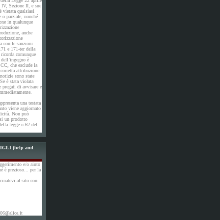
 della Legge 22 aprile
IV, Sezione II, e sue
 vietata qualsiasi
e o parziale, nonché
ione in qualunque
rizzazione
produzione, anche
utorizzazione
a con le sanzioni
171 e 171-ter della
i ricorda comunque
 dell’ingegno è
 CC, che esclude la
corretta attribuzione.
otizie sono state
Se è stata violata
e pregati di avvisare e
 immediatamente.
ppresenta una testata
anto viene aggiornato
dicità. Non può
si un prodotto
della legge n.62 del
GLI (help and
ggerimento e/o aiuto
hé è prezioso... per la
cinatevi al sito con
06@alice.it