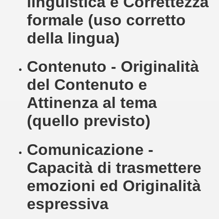
linguistica e Correttezza
formale (uso corretto
QUEO
della lingua)
O-28-01-2017
Contenuto - Originalità
-2-2017
del Contenuto e
Attinenza al tema
DOMENICO RUGGIERO
(quello previsto)
varia" – IV edizione – 2017
CATENA DELLA PACE- 2017
Comunicazione -
2017
Capacità di trasmettere
emozioni ed Originalità
TTA' DEL GALATEO" - 2017
espressiva
NAL - 2017