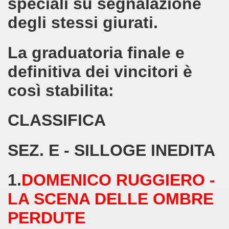
speciali su segnalazione
A C.INTERNAZ. 21 A PRIMAVERA-ALETTI
degli stessi giurati.
ti editore- roma 18-6-2019
La graduatoria finale e
 A D.R.
definitiva dei vincitori è
 15-8-2019
così stabilita:
CLASSIFICA
iero dell'Anima, bandito con Ediz.Rosone.
SEZ. E - SILLOGE INEDITA
1.
DOMENICO RUGGIERO -
LA SCENA DELLE OMBRE
PERD
UTE