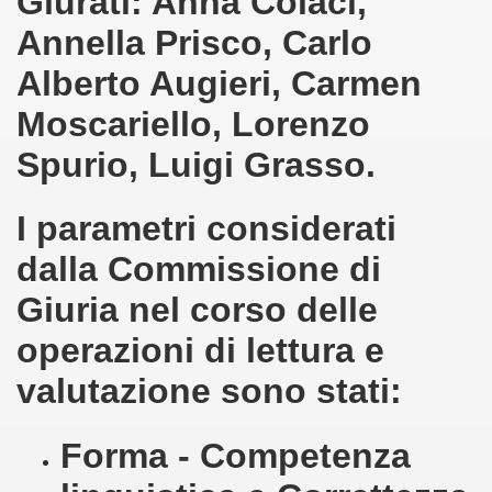
Giurati:
Anna Colaci,
Annella Prisco, Carlo
I - 2016
Alberto Augieri, Carmen
RELLI
Moscariello, Lorenzo
Spurio, Luigi Grasso.
UGGIERO 17-6-2016
I parametri considerati
dalla Commissione di
RTE - ROMA
Giuria nel corso delle
operazioni di lettura e
CITTA' DELL'OLIO
valutazione sono stati:
LLE FRAGOLE 2017
7
Forma - Competenza