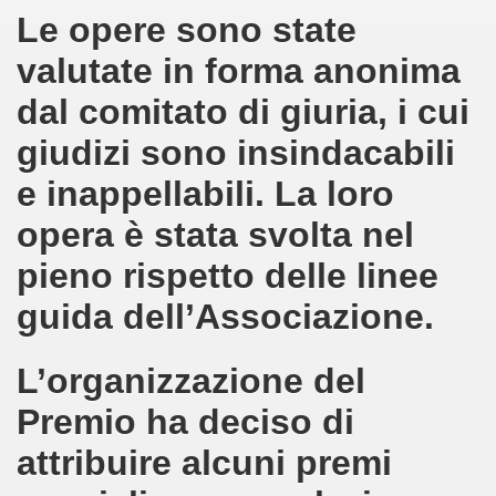
I - 2017
Le opere sono state
A A TRANI LIVE (30-06-2018)
valutate in forma anonima
dal comitato di giuria, i cui
019
giudizi sono insindacabili
S ULIVIERI
e inappellabili. La loro
DITORE A DOMENICO RUGGIERO
opera è stata svolta nel
 MAROCCO
pieno rispetto delle linee
IO CALABRIA)
guida dell’Associazione.
019) - ALETTI EDIT.
L’organizzazione del
 POETI- 2019
Premio ha deciso di
2019 - LA LUCE DELL'ARTE- ROMA
attribuire alcuni premi