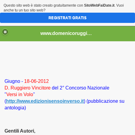
Questo sito web è stato creato gratuitamente con
SitoWebFaiDate.it
. Vuoi
anche tu un tuo sito web?
REGISTRATI GRATIS
..................................
www.domenicoruggiero.it.gg
Giugno -
18-06-2012
bri e non) - 4
D. Ruggiero Vincitore
del 2° Concorso Nazionale
"
Versi in Volo
"
(
http://www.edizionisensoinverso.it
)
(pubblicazione su
antologia)
2013)
Gentili Autori,