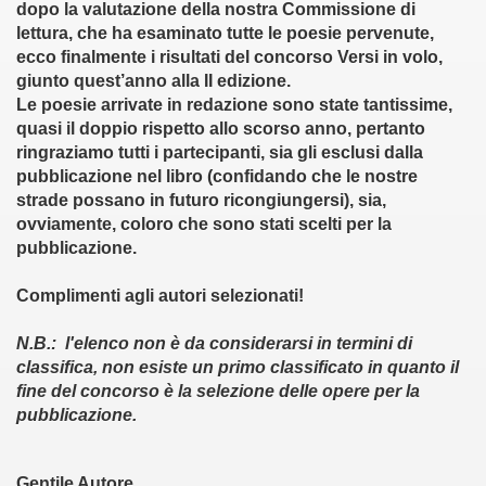
dopo la valutazione della nostra Commissione di
lettura, che ha esaminato tutte le poesie pervenute,
011)
ecco finalmente i
risultati del concorso Versi in volo
,
giunto quest’anno alla
II edizione
.
2011)
Le
poesie
arrivate in redazione sono state
tantissime
,
quasi il doppio rispetto allo scorso anno, pertanto
. (8-07-2011)
ringraziamo tutti i partecipanti
, sia gli esclusi dalla
pubblicazione nel libro (confidando che le nostre
na Spurio - 18-08-011)
strade possano in futuro ricongiungersi), sia,
ovviamente, coloro che sono stati scelti per la
 - Giovinazzo)
pubblicazione.
09-011)
Complimenti agli autori selezionati!
011)
N.B.: l'elenco non è da considerarsi in termini di
classifica, non esiste un primo classificato in quanto il
-11)
fine del concorso è la selezione delle opere per la
o (31-10-011)
pubblicazione.
ia Edita (9-11-011)
Gentile Autore,