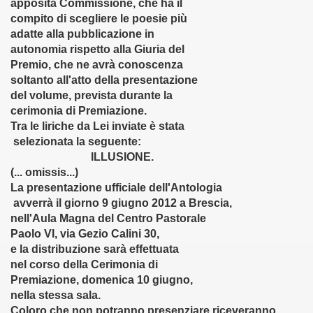
apposita Commissione, che ha il
oetiche (9-11-011)
compito di scegliere le poesie più
adatte alla pubblicazione in
trada in Casentino (12-11-2011)
autonomia rispetto alla Giuria del
Premio, che ne avrà conoscenza
TI (15-11-011)
soltanto all'atto della presentazione
del volume, prevista durante la
4-01-2012)
cerimonia di Premiazione.
Tra le liriche da Lei inviate è stata
 (20-02-2012)
selezionata la seguente:
ILLUSIONE.
2012)
(... omissis...)
La presentazione ufficiale dell'Antologia
- 26-03-2012)
avverrà il giorno 9 giugno 2012 a Brescia,
nell'Aula Magna del Centro Pastorale
 (28-03-2012)
Paolo VI, via Gezio Calini 30,
e la distribuzione sarà effettuata
erona - 03-04-2012)
nel corso della Cerimonia di
ell'Arco - 18-04-2012)
Premiazione, domenica 10 giugno,
nella stessa sala.
NICO REA (19-04-2012)
Coloro che non potranno presenziare riceveranno