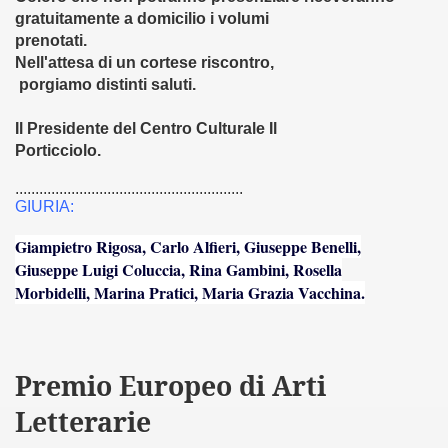
gratuitamente a domicilio i volumi
 in cornice (06-06-2012)
prenotati.
Nell'attesa di un cortese riscontro,
OCCHI DI ARGO - 26-07-2012)
porgiamo distinti saluti.
 (18-06-2012)
Il Presidente del Centro Culturale Il
Porticciolo.
o e Treni (27-07-2012)
.........................................................
2012)
GIURIA:
Giampietro Rigosa, Carlo Alfieri, Giuseppe Benelli,
l fuoco - 12-16 - - 9 - - 2012)
Giuseppe Luigi Coluccia, Rina Gambini, Rosella
Morbidelli, Marina Pratici, Maria Grazia Vacchina.
la mamma - 12-9-2012)
 (precarietà) (1-10-2012)
omarzo (04-10-2012)
Premio Europeo di Arti
Letterarie
iversale - Frate Ilaro del Corvo (15-10-2012)