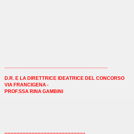
 POETI- 2019
2019 - LA LUCE DELL'ARTE- ROMA
A C.INTERNAZ. 21 A PRIMAVERA-ALETTI
ti editore- roma 18-6-2019
......................................................................................
 A D.R.
D.R. E LA DIRETTRICE IDEATRICE DEL CONCORSO
VIA FRANCIGENA -
 15-8-2019
PROF.SSA RINA GAMBINI
iero dell'Anima, bandito con Ediz.Rosone.
......................................................