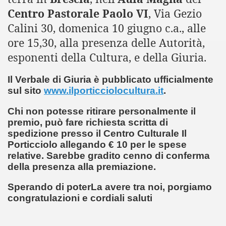
dericiano" - 5° Concorso (25-10-2013)
Centro Pastorale Paolo VI
, Via Gezio
1-2013)
Calini 30, domenica 10 giugno c.a., alle
ore 15,30, alla presenza delle Autorità,
ESEPE- Tradizione e fede"- 9° Edizione
esponenti della Cultura, e della Giuria.
Il Verbale di Giuria è pubblicato ufficialmente
MEDIOEVO (F. Squeo - 13-10-2013)
sul sito
www.ilporticciolocultura.it
.
Chi non potesse ritirare personalmente il
premio, può fare richiesta scritta di
spedizione presso il Centro Culturale Il
Porticciolo allegando € 10 per le spese
relative. Sarebbe gradito cenno di conferma
della presenza alla premiazione.
Sperando di poterLa avere tra noi, porgiamo
congratulazioni e cordiali saluti