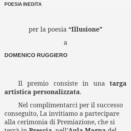
POESIA INEDITA
 - 21-3-2013)
 Benedetto nel Cuore VI Edizione (19-4-2013)
per la poesia
“Illusione”
NGELO" (27-5-2013)
a
3 (11-6-2013)
DOMENICO RUGGIERO
NICO REA (22-06-2013)
13 - L'ARIA (22-6-2013)
Il premio consiste in una
targa
hiostro (29-6-2013)
artistica personalizzata
.
ro - Comune di Sartirana Lomellina 2013 (8-7-2013)
Nel complimentarci per il successo
 LAGO (club unesco tolentino - 16-9-2013)
conseguito, La invitiamo a partecipare
alla cerimonia di Premiazione, che si
 (16-10-2013)
terrà in
Brescia
, nell’
Aula Magna
del