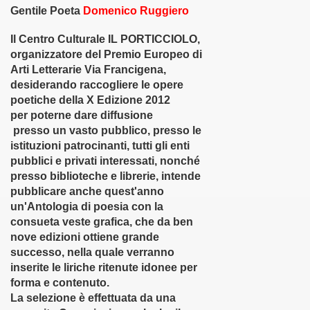
Gentile Poeta
Domenico Ruggiero
011)
Il Centro Culturale
IL PORTICCIOLO
,
organizzatore del Premio Europeo di
2011)
Arti Letterarie
Via Francigena
,
desiderando raccogliere le opere
. (8-07-2011)
poetiche della X Edizione 2012
per poterne dare diffusione
na Spurio - 18-08-011)
presso un vasto pubblico, presso le
istituzioni patrocinanti, tutti gli enti
 - Giovinazzo)
pubblici e privati interessati, nonché
09-011)
presso biblioteche e librerie, intende
pubblicare anche quest'anno
011)
un'Antologia di poesia con la
consueta veste grafica, che da ben
-11)
nove edizioni ottiene grande
successo, nella quale verranno
o (31-10-011)
inserite le liriche ritenute idonee per
forma e contenuto.
ia Edita (9-11-011)
La selezione è effettuata da una