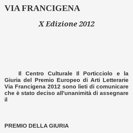
GO (21-10-2012)
VIA FRANCIGENA
2 (5-11-2012)
X Edizione 2012
 (6-11-2012)
eucio del Sannio" (7-11-2012)
HAIKU 2012 (22-12-2012)
 F. Erbognone (7-1-2013)
Il
Centro Culturale Il Porticciolo
e la
A (22-1-2013)
Giuria del
Premio Europeo di Arti Letterarie
Via Francigena 2012
sono lieti di comunicare
onico 2012 (8-2-2013)
che è stato deciso all’unanimità di assegnare
il
 Grazie - Carosino (TA) (16-2-2013)
-3-2013)
PREMIO DELLA GIURIA
 XXVI ed. (15-3-2013)