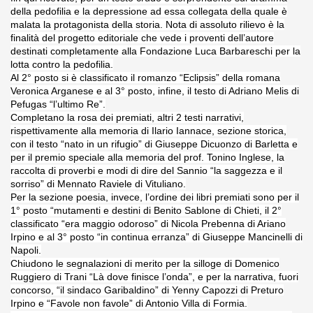
dericiano" - 5° Concorso (25-10-2013)
della pedofilia e la depressione ad essa collegata della quale è
malata la protagonista della storia. Nota di assoluto rilievo è la
1-2013)
finalità del progetto editoriale che vede i proventi dell’autore
destinati completamente alla Fondazione Luca Barbareschi per la
ESEPE- Tradizione e fede"- 9° Edizione
lotta contro la pedofilia.
Al 2° posto si è classificato il romanzo “Eclipsis” della romana
Veronica Arganese e al 3° posto, infine, il testo di Adriano Melis di
Pefugas “l’ultimo Re”.
Completano la rosa dei premiati, altri 2 testi narrativi,
MEDIOEVO (F. Squeo - 13-10-2013)
rispettivamente alla memoria di Ilario Iannace, sezione storica,
con il testo “nato in un rifugio” di Giuseppe Dicuonzo di Barletta e
per il premio speciale alla memoria del prof. Tonino Inglese, la
raccolta di proverbi e modi di dire del Sannio “la saggezza e il
sorriso” di Mennato Raviele di Vituliano.
Per la sezione poesia, invece, l’ordine dei libri premiati sono per il
1° posto “mutamenti e destini di Benito Sablone di Chieti, il 2°
classificato “era maggio odoroso” di Nicola Prebenna di Ariano
Irpino e al 3° posto “in continua erranza” di Giuseppe Mancinelli di
Napoli.
Chiudono le segnalazioni di merito per la silloge di Domenico
Ruggiero di Trani “Là dove finisce l’onda”, e per la narrativa, fuori
concorso, “il sindaco Garibaldino” di Yenny Capozzi di Preturo
Irpino e “Favole non favole” di Antonio Villa di Formia.