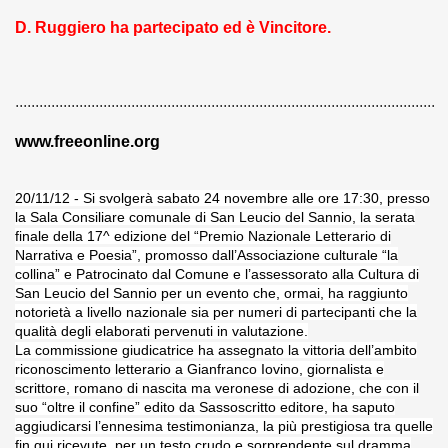
D. Ruggiero ha partecipato ed è Vincitore.
 - 21-3-2013)
 Benedetto nel Cuore VI Edizione (19-4-2013)
.........................................................................................................
NGELO" (27-5-2013)
www.freeonline.org
3 (11-6-2013)
20/11/12 - Si svolgerà sabato 24 novembre alle ore 17:30, presso
NICO REA (22-06-2013)
la Sala Consiliare comunale di San Leucio del Sannio, la serata
finale della 17^ edizione del “Premio Nazionale Letterario di
13 - L'ARIA (22-6-2013)
Narrativa e Poesia”, promosso dall’Associazione culturale “la
collina” e Patrocinato dal Comune e l’assessorato alla Cultura di
hiostro (29-6-2013)
San Leucio del Sannio per un evento che, ormai, ha raggiunto
notorietà a livello nazionale sia per numeri di partecipanti che la
ro - Comune di Sartirana Lomellina 2013 (8-7-2013)
qualità degli elaborati pervenuti in valutazione.
La commissione giudicatrice ha assegnato la vittoria dell’ambito
 LAGO (club unesco tolentino - 16-9-2013)
riconoscimento letterario a Gianfranco Iovino, giornalista e
scrittore, romano di nascita ma veronese di adozione, che con il
suo “oltre il confine” edito da Sassoscritto editore, ha saputo
 (16-10-2013)
aggiudicarsi l’ennesima testimonianza, la più prestigiosa tra quelle
fin qui ricevute, per un testo crudo e sorprendente sul dramma