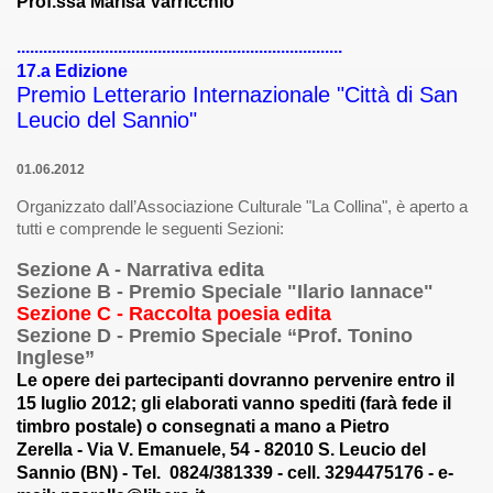
Prof.ssa Marisa Varricchio
oetiche (9-11-011)
..........................................................................
trada in Casentino (12-11-2011)
17.a Edizione
Premio Letterario Internazionale "Città di San
TI (15-11-011)
Leucio del Sannio"
4-01-2012)
01.06.2012
 (20-02-2012)
Organizzato dall’Associazione Culturale "La Collina", è aperto a
tutti e comprende le seguenti Sezioni:
2012)
Sezione A - Narrativa edita
Sezione B - Premio Speciale "Ilario Iannace"
- 26-03-2012)
Sezione C - Raccolta poesia edita
Sezione D - Premio Speciale “Prof. Tonino
 (28-03-2012)
Inglese”
Le opere dei partecipanti dovranno pervenire entro il
erona - 03-04-2012)
15 luglio 2012; gli elaborati vanno spediti (farà fede il
timbro postale) o consegnati a mano a Pietro
ell'Arco - 18-04-2012)
Zerella - Via V. Emanuele, 54 - 82010 S. Leucio del
Sannio (BN) - Tel. 0824/381339 - cell. 3294475176 - e-
NICO REA (19-04-2012)