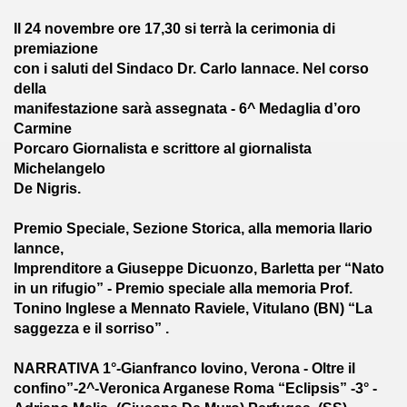
Il 24 novembre ore 17,30 si terrà la cerimonia di
 POETI- 2019
premiazione
con i saluti del Sindaco Dr. Carlo Iannace. Nel corso
2019 - LA LUCE DELL'ARTE- ROMA
della
manifestazione sarà assegnata - 6^ Medaglia d’oro
Carmine
A C.INTERNAZ. 21 A PRIMAVERA-ALETTI
Porcaro Giornalista e scrittore al giornalista
Michelangelo
ti editore- roma 18-6-2019
De Nigris.
 A D.R.
Premio Speciale, Sezione Storica, alla memoria Ilario
Iannce,
 15-8-2019
Imprenditore a Giuseppe Dicuonzo, Barletta per “Nato
in un rifugio” - Premio speciale alla memoria Prof.
Tonino Inglese a Mennato Raviele, Vitulano (BN) “La
saggezza e il sorriso” .
NARRATIVA 1°-Gianfranco Iovino, Verona - Oltre il
iero dell'Anima, bandito con Ediz.Rosone.
confino”-2^-Veronica Arganese Roma “Eclipsis” -3° -