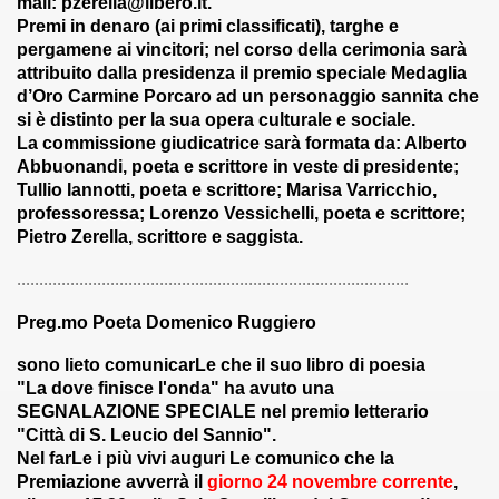
mail:
pzerella@libero.it
.
Premi in denaro (ai primi classificati), targhe e
 in cornice (06-06-2012)
pergamene ai vincitori; nel corso della cerimonia sarà
attribuito dalla presidenza il premio speciale Medaglia
OCCHI DI ARGO - 26-07-2012)
d’Oro Carmine Porcaro ad un personaggio sannita che
si è distinto per la sua opera culturale e sociale.
 (18-06-2012)
La commissione giudicatrice sarà formata da: Alberto
Abbuonandi, poeta e scrittore in veste di presidente;
o e Treni (27-07-2012)
Tullio Iannotti, poeta e scrittore; Marisa Varricchio,
professoressa; Lorenzo Vessichelli, poeta e scrittore;
2012)
Pietro Zerella, scrittore e saggista.
l fuoco - 12-16 - - 9 - - 2012)
........................................................................................
Preg.mo Poeta Domenico Ruggiero
la mamma - 12-9-2012)
sono lieto comunicarLe che il suo libro di poesia
 (precarietà) (1-10-2012)
"La dove finisce l'onda"
ha avuto una
SEGNALAZIONE SPECIALE nel premio letterario
omarzo (04-10-2012)
"Città di S. Leucio del Sannio".
Nel farLe i più vivi auguri Le comunico che la
iversale - Frate Ilaro del Corvo (15-10-2012)
Premiazione avverrà il
giorno 24 novembre corrente
,