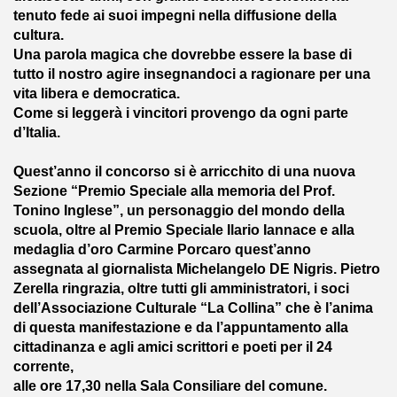
2017
tenuto fede ai suoi impegni nella diffusione della
cultura.
TTA' DEL GALATEO" - 2017
Una parola magica che dovrebbe essere la base di
tutto il nostro agire insegnandoci a ragionare per una
NAL - 2017
vita libera e democratica.
Come si leggerà i vincitori provengo da ogni parte
I - 2017
d’Italia.
A A TRANI LIVE (30-06-2018)
Quest’anno il concorso si è arricchito di una nuova
Sezione “Premio Speciale alla memoria del Prof.
019
Tonino Inglese”, un personaggio del mondo della
scuola, oltre al Premio Speciale Ilario Iannace e alla
S ULIVIERI
medaglia d’oro Carmine Porcaro quest’anno
assegnata al giornalista Michelangelo DE Nigris. Pietro
DITORE A DOMENICO RUGGIERO
Zerella ringrazia, oltre tutti gli amministratori, i soci
dell’Associazione Culturale “La Collina” che è l’anima
 MAROCCO
di questa manifestazione e da l’appuntamento alla
cittadinanza e agli amici scrittori e poeti per il 24
IO CALABRIA)
corrente,
alle ore 17,30 nella Sala Consiliare del comune.
019) - ALETTI EDIT.