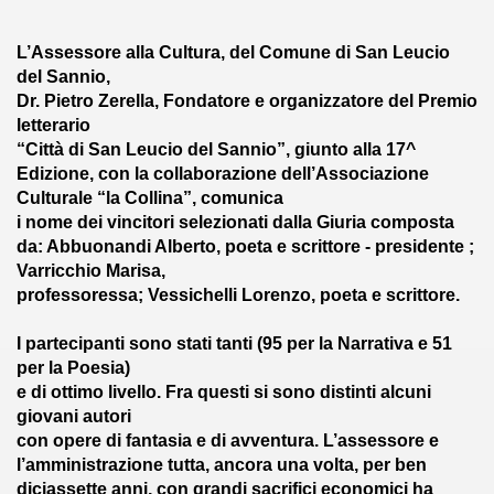
LLE FRAGOLE 2017
L’Assessore alla Cultura, del Comune di San Leucio
del Sannio,
7
Dr. Pietro Zerella, Fondatore e organizzatore del Premio
letterario
“Città di San Leucio del Sannio”, giunto alla 17^
Edizione, con la collaborazione dell’Associazione
QUEO
Culturale “la Collina”, comunica
i nome dei vincitori selezionati dalla Giuria composta
da: Abbuonandi Alberto, poeta e scrittore - presidente ;
Varricchio Marisa,
O-28-01-2017
professoressa; Vessichelli Lorenzo, poeta e scrittore.
-2-2017
I partecipanti sono stati tanti (95 per la Narrativa e 51
per la Poesia)
DOMENICO RUGGIERO
e di ottimo livello. Fra questi si sono distinti alcuni
giovani autori
varia" – IV edizione – 2017
con opere di fantasia e di avventura. L’assessore e
l’amministrazione tutta, ancora una volta, per ben
CATENA DELLA PACE- 2017
diciassette anni, con grandi sacrifici economici ha