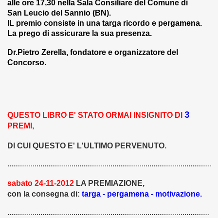
alle ore 17,30 nella Sala Consiliare del Comune di
GO (21-10-2012)
San Leucio del Sannio (BN).
IL premio consiste in una targa ricordo e pergamena.
2 (5-11-2012)
La prego di assicurare la sua presenza.
 (6-11-2012)
Dr.Pietro Zerella, fondatore e organizzatore del
Concorso.
eucio del Sannio" (7-11-2012)
HAIKU 2012 (22-12-2012)
 F. Erbognone (7-1-2013)
3
QUESTO LIBRO E' STATO ORMAI INSIGNITO DI
PREMI,
A (22-1-2013)
DI CUI QUESTO E' L'ULTIMO PERVENUTO.
onico 2012 (8-2-2013)
.........................................................................................................
 Grazie - Carosino (TA) (16-2-2013)
sabato 24-11-2012
LA PREMIAZIONE,
-3-2013)
con la consegna di:
targa - pergamena - motivazione.
 XXVI ed. (15-3-2013)
........................................................................................................