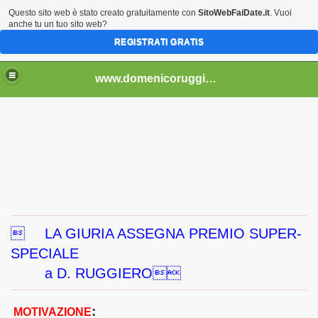
Questo sito web è stato creato gratuitamente con
SitoWebFaiDate.it
. Vuoi
anche tu un tuo sito web?
REGISTRATI GRATIS
..................................
www.domenicoruggiero.it.gg
bri e non) - 4

LA GIURIA ASSEGNA PREMIO SUPER-
SPECIALE
2013)
a D. RUGGIERO
:
MOTIVAZIONE