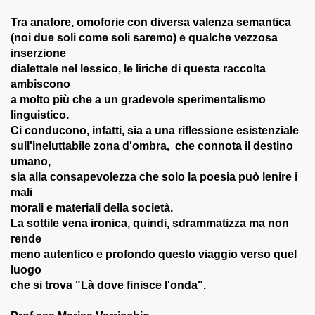
Tra anafore, omoforie con diversa valenza semantica
011)
(noi due soli come soli saremo) e qualche vezzosa
inserzione
2011)
dialettale nel lessico, le liriche di questa raccolta
ambiscono
. (8-07-2011)
a molto più che a un gradevole sperimentalismo
linguistico.
na Spurio - 18-08-011)
Ci conducono, infatti, sia a una riflessione esistenziale
sull'ineluttabile zona d'ombra, che connota il destino
 - Giovinazzo)
umano,
sia alla consapevolezza che solo la poesia può lenire i
09-011)
mali
morali e materiali della società.
011)
La sottile vena ironica, quindi, sdrammatizza ma non
-11)
rende
meno autentico e profondo questo viaggio verso quel
o (31-10-011)
luogo
che si trova "Là dove finisce l'onda".
ia Edita (9-11-011)