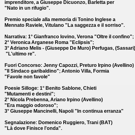
imprenditore, a Giuseppe Dicuonzo, Barletta per
"Nato in un rifugio".
Premio speciale alla memoria di Tonino Inglese
a
Mennato Raviele, Vitulano "La saggezza e il sorriso".
Narrativa
: 1° Gianfranco Iovino, Verona "Oltre il confino";
2° Veronica Arganese Roma "Eclipsis";
3° Adriano Melis - (Giuseppe De Muro) Perfugas, (Sassari
"L'ultimo re".
Fuori Concorso
: Jenny Capozzi, Preturo Irpino (Avellino)
"Il Sindaco garibaldino"; Antonio Villa, Formia
"Favole non favole"
Poesie Silloge
: 1° Benito Sablone, Chieti
"Mutamenti e destini";
2° Nicola Prebenna, Ariano Irpino (Avellino)
"Era maggio odoroso";
3° Giuseppe Mancinelli, Napoli "In continua erranza"
Segnalazione
: Domenico Ruggiero, Trani (BAT)
"Là dove Finisce l'onda".