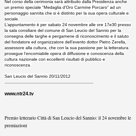
Nel corso della cerimonia sarà attribuito dalla Presidenza anche
2016
un premio speciale “Medaglia d’Oro Carmine Porcaro” ad un
personaggio sannita che si è distinto per la sua opera culturale e
sociale.
L’appuntamento è per sabato 24 novembre alle ore 17e30 presso
la sala consiliare del comune di San Leucio del Sannio per la
consegna delle targhe e pergamene di riconoscimento e il saluto
del fondatore ed organizzatore dell’evento dottor Pietro Zerella,
assessore alla cultura, che con la sua passione per la letteratura
prosegue l’encomiabile opera di diffusione e conoscenza della
I - 2016
cultura nazionale con eccellenti risultati di pubblico e
riconoscenza.
RELLI
San Leucio del Sannio 20/11/2012
.........................................................................
UGGIERO 17-6-2016
www.ntr24.tv
Premio letterario Città di San Leucio del Sannio: il 24 novembre le
RTE - ROMA
premiazioni
CITTA' DELL'OLIO