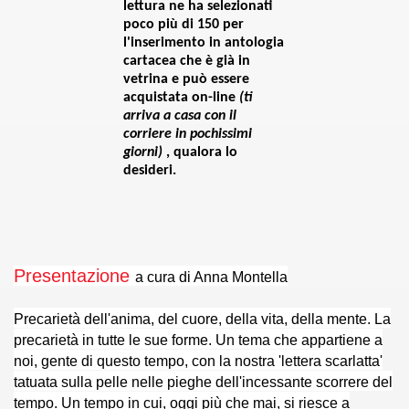
lettura ne ha selezionati
poco più di 150 per
011)
l'inserimento in
antologia
cartacea che è già in
2011)
vetrina
e può essere
acquistata on-line
(ti
. (8-07-2011)
arriva a casa con il
corriere in pochissimi
giorni)
, qualora lo
na Spurio - 18-08-011)
desideri.
 - Giovinazzo)
09-011)
011)
Presentazione
a cura di Anna Montella
-11)
Precarietà dell'anima, del cuore, della vita, della mente. La
precarietà in tutte le sue forme. Un tema che appartiene a
o (31-10-011)
noi, gente di questo tempo, con la nostra 'lettera scarlatta'
tatuata sulla pelle nelle pieghe dell'incessante scorrere del
ia Edita (9-11-011)
tempo. Un tempo in cui, oggi più che mai, si riesce a