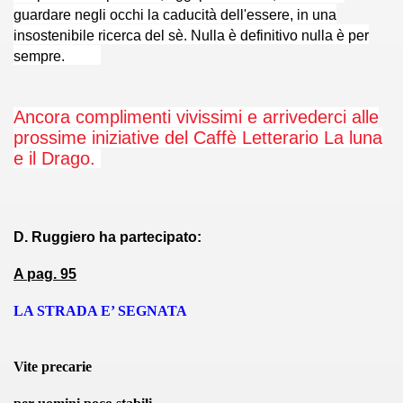
guardare negli occhi la caducità dell'essere, in una
oetiche (9-11-011)
insostenibile ricerca del sè. Nulla è definitivo nulla è per
trada in Casentino (12-11-2011)
sempre.
TI (15-11-011)
Ancora complimenti vivissimi e arrivederci alle
4-01-2012)
prossime iniziative del Caffè Letterario La luna
e il Drago.
 (20-02-2012)
2012)
D. Ruggiero ha partecipato:
- 26-03-2012)
A pag. 95
 (28-03-2012)
LA STRADA E’ SEGNATA
erona - 03-04-2012)
ell'Arco - 18-04-2012)
Vite precarie
NICO REA (19-04-2012)