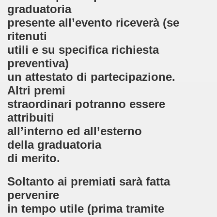
graduatoria
2016
presente all’evento riceverà (se
ritenuti
utili e su specifica richiesta
preventiva)
un attestato di partecipazione.
Altri
premi
I - 2016
straordinari potranno essere
RELLI
attribuiti
all’interno ed all’esterno
UGGIERO 17-6-2016
della
graduatoria
di merito.
Soltanto ai premiati sarà fatta
pervenire
RTE - ROMA
in tempo utile (prima tramite
CITTA' DELL'OLIO