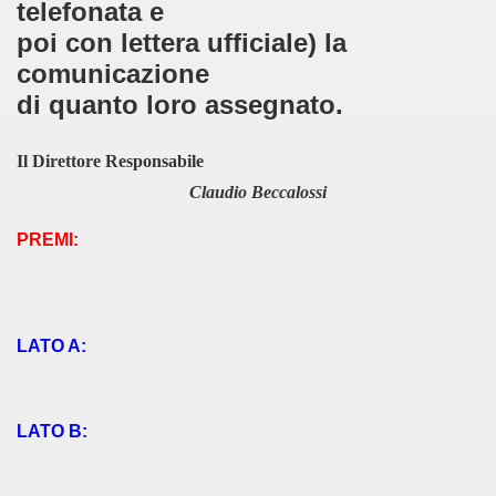
telefonata e
poi con lettera ufficiale) la
LLE FRAGOLE 2017
comunicazione
7
di quanto loro assegnato.
Il Direttore Responsabile
QUEO
Claudio Beccalossi
PREMI:
O-28-01-2017
-2-2017
LATO A:
DOMENICO RUGGIERO
varia" – IV edizione – 2017
LATO B:
CATENA DELLA PACE- 2017