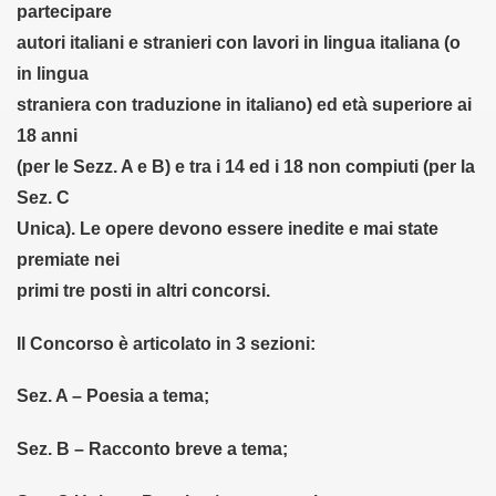
partecipare
oetiche (9-11-011)
autori italiani e stranieri con lavori in lingua italiana (o
trada in Casentino (12-11-2011)
in lingua
straniera
con traduzione in italiano) ed età superiore ai
TI (15-11-011)
18 anni
4-01-2012)
(per le Sezz. A e B) e tra i 14 ed i 18
non compiuti (per la
Sez. C
 (20-02-2012)
Unica).
Le opere devono essere inedite e mai state
2012)
premiate
nei
primi tre posti in altri concorsi.
- 26-03-2012)
Il Concorso è articolato in 3 sezioni:
 (28-03-2012)
erona - 03-04-2012)
Sez. A – Poesia a tema;
ell'Arco - 18-04-2012)
Sez. B – Racconto breve a tema;
NICO REA (19-04-2012)