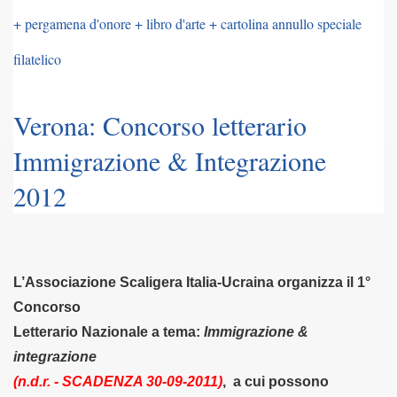
+ pergamena d'onore + libro d'arte + cartolina annullo speciale
011)
filatelico
2011)
. (8-07-2011)
Verona: Concorso letterario
na Spurio - 18-08-011)
Immigrazione & Integrazione
2012
 - Giovinazzo)
09-011)
011)
L’Associazione Scaligera Italia-Ucraina organizza il
1°
-11)
Concorso
Letterario Nazionale a tema:
Immigrazione &
o (31-10-011)
integrazione
ia Edita (9-11-011)
(n.d.r. - SCADENZA 30-09-2011)
, a cui possono