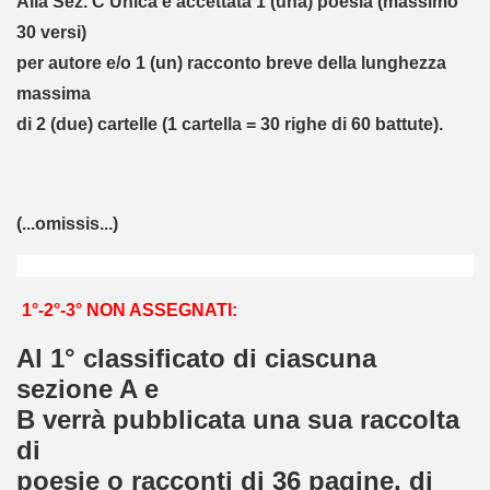
Alla Sez. C Unica è accettata 1 (una) poesia (massimo
GO (21-10-2012)
30 versi)
2 (5-11-2012)
per autore e/o 1 (un) racconto breve della lunghezza
massima
 (6-11-2012)
di 2 (due) cartelle (1 cartella = 30 righe di 60 battute).
eucio del Sannio" (7-11-2012)
HAIKU 2012 (22-12-2012)
(...omissis...)
 F. Erbognone (7-1-2013)
A (22-1-2013)
1°-2°-3° NON ASSEGNATI:
onico 2012 (8-2-2013)
Al 1°
classificato di ciascuna
sezione A e
 Grazie - Carosino (TA) (16-2-2013)
B verrà pubblicata una sua raccolta
-3-2013)
di
poesie o
racconti di 36 pagine, di
 XXVI ed. (15-3-2013)