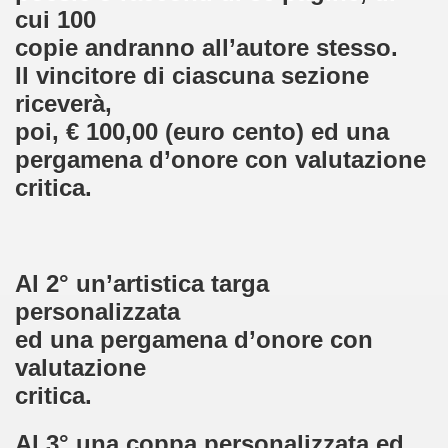
cui 100
 - 21-3-2013)
copie andranno all’autore stesso.
Il vincitore di
ciascuna sezione
 Benedetto nel Cuore VI Edizione (19-4-2013)
riceverà,
NGELO" (27-5-2013)
poi, € 100,00 (euro cento) ed una
pergamena d’onore con
valutazione
3 (11-6-2013)
critica.
NICO REA (22-06-2013)
13 - L'ARIA (22-6-2013)
Al 2° un’artistica targa
hiostro (29-6-2013)
personalizzata
ro - Comune di Sartirana Lomellina 2013 (8-7-2013)
ed una pergamena d’onore
con
valutazione
 LAGO (club unesco tolentino - 16-9-2013)
critica.
 (16-10-2013)
Al 3° una coppa personalizzata ed