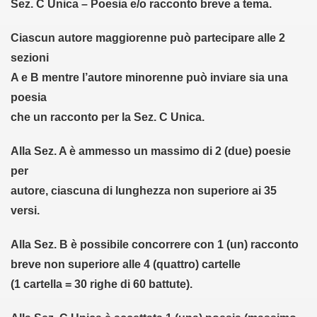
Sez. C Unica – Poesia e/o racconto breve a tema.
 in cornice (06-06-2012)
Ciascun autore maggiorenne può partecipare alle 2
OCCHI DI ARGO - 26-07-2012)
sezioni
A e B mentre l’autore minorenne può inviare sia una
 (18-06-2012)
poesia
o e Treni (27-07-2012)
che un racconto per la Sez. C Unica.
2012)
Alla Sez. A è ammesso un massimo di 2 (due) poesie
per
l fuoco - 12-16 - - 9 - - 2012)
autore, ciascuna di lunghezza non superiore ai 35
la mamma - 12-9-2012)
versi.
 (precarietà) (1-10-2012)
Alla Sez. B è possibile concorrere con 1 (un) racconto
breve non superiore alle 4 (quattro) cartelle
omarzo (04-10-2012)
(1 cartella = 30 righe di 60 battute).
iversale - Frate Ilaro del Corvo (15-10-2012)