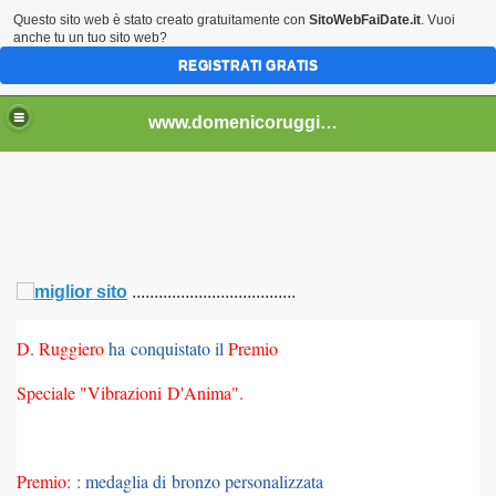
Questo sito web è stato creato gratuitamente con
SitoWebFaiDate.it
. Vuoi
anche tu un tuo sito web?
REGISTRATI GRATIS
..................................
www.domenicoruggiero.it.gg
.....................................
bri e non) - 4
D. Ruggiero
ha conquistato il
Premio
Speciale "Vibrazioni D'Anima".
2013)
Premio:
: medaglia di bronzo personalizzata