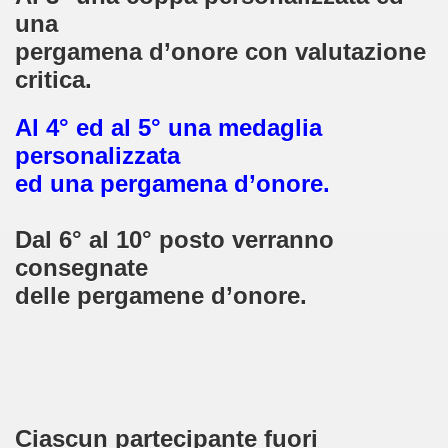
dericiano" - 5° Concorso (25-10-2013)
una
pergamena d’onore
con valutazione
1-2013)
critica
.
ESEPE- Tradizione e fede"- 9° Edizione
Al 4° ed al 5° una medaglia
personalizzata
MEDIOEVO (F. Squeo - 13-10-2013)
ed una pergamena d’onore.
Dal 6° al 10° posto verranno
consegnate
delle pergamene d’onore.
Ciascun partecipante fuori